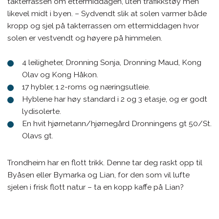
takterrassen om ettermiddagen, uten trafikkstøy men
likevel midt i byen. – Sydvendt slik at solen varmer både
kropp og sjel på takterrassen om ettermiddagen hvor
solen er vestvendt og høyere på himmelen.
4 leiligheter, Dronning Sonja, Dronning Maud, Kong
Olav og Kong Håkon.
17 hybler, 1 2-roms og næringsutleie.
Hyblene har høy standard i 2 og 3 etasje, og er godt
lydisolerte.
En hvit hjørnetann/hjørnegård Dronningens gt 50/St.
Olavs gt.
Trondheim har en flott trikk. Denne tar deg raskt opp til
Byåsen eller Bymarka og Lian, for den som vil lufte
sjelen i frisk flott natur – ta en kopp kaffe på Lian?