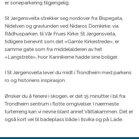
er soneparkering tilgjengelig.
St Jørgensveita strekker seg nordover fra Bispegata,
Nidelven og gravlunden ved Nidaros Domkirke, via
Rådhusparken, til Vår Frues Kirke. St Jørgensveita,
tidligere benevnt som det «Gamle Kirkestrede», er
samme gate som fra middelalderen av het
«Langstrete», hvor Kannikerne hadde sine boliger.
I St Jørgensveita lever du midt i Trondheim med parkens
ro og historiens inspirasjon.
Ønsker du å feriere i skogen, er det 15 minutter i bil fra
Trondheim sentrum i flotte omgivelser. I nærmeste
turterreng kan vi nevne blant annet Våttakammen. Det er
også kort vei til badeplass både i Ilsvika og på Lade.